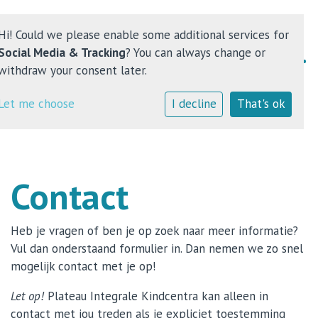
Hi! Could we please enable some additional services for
Social Media & Tracking
? You can always change or
withdraw your consent later.
Home
Let me choose
I decline
That's ok
Kindcentrum
Onderwijs
Contact
Opvang
Heb je vragen of ben je op zoek naar meer informatie?
Contact
Vul dan onderstaand formulier in. Dan nemen we zo snel
mogelijk contact met je op!
Let op!
Plateau Integrale Kindcentra kan alleen in
contact met jou treden als je expliciet toestemming