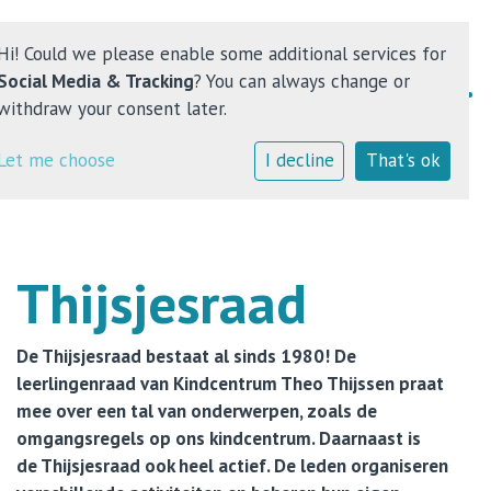
Hi! Could we please enable some additional services for
Social Media & Tracking
? You can always change or
withdraw your consent later.
Home
Let me choose
I decline
That's ok
Kindcentrum
Onderwijs
Thijsjesraad
Opvang
De Thijsjesraad bestaat al sinds 1980! De
Contact
leerlingenraad van Kindcentrum Theo Thijssen praat
mee over een tal van onderwerpen, zoals de
omgangsregels op ons kindcentrum. Daarnaast is
de Thijsjesraad ook heel actief. De leden organiseren