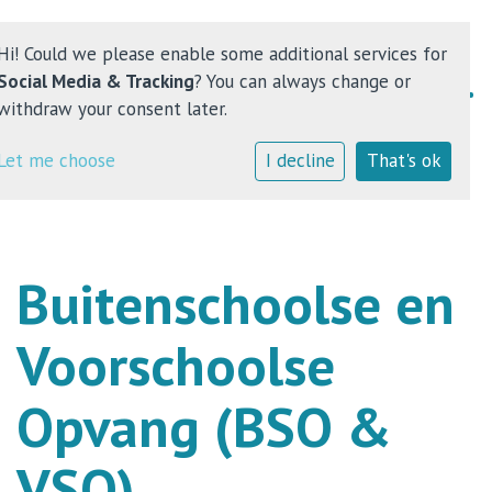
Hi! Could we please enable some additional services for
Social Media & Tracking
? You can always change or
withdraw your consent later.
Home
Let me choose
I decline
That's ok
Kindcentrum
Onderwijs
Buitenschoolse en
Opvang
Voorschoolse
Contact
Opvang (BSO &
VSO)