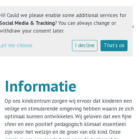
Hi! Could we please enable some additional services for
Social Media & Tracking
? You can always change or
withdraw your consent later.
Home
Let me choose
I decline
That's ok
Kindcentrum
Onderwijs
Informatie
Opvang
Op ons kindcentrum zorgen wij ervoor dat kinderen een
Contact
veilige en stimulerende omgeving hebben waarin ze zich
optimaal kunnen ontwikkelen. Wij geloven dat een fijne
sfeer en een positief pedagogisch klimaat essentieel
zijn voor het welzijn en de groei van elk kind. Onze