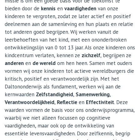
missie is om een goede basis voor de toekomst te
bieden door de
kennis
en
vaardigheden
van onze
kinderen te vergroten, zodat ze later actief en positief
deelnemen aan de samenleving en hun plaats en relatie
tot anderen goed begrijpen. Wij werken vanuit de
leerbehoeften van het kind, met een ononderbroken
ontwikkelingslijn van 0 tot 13 jaar. Als onze kinderen ons
kindcentrum verlaten, kennen ze
zichzelf
, begrijpen ze
anderen
en
de wereld
om hen heen. Samen met ouders
vormen wij onze kinderen tot actieve wereldburgers die
kritisch, positief en verantwoordelijk zijn. Met het
Daltononderwijs als fundament, werken wij aan de
kernwaarden
Zelfstandigheid
,
Samenwerking
,
Verantwoordelijkheid
,
Reflectie
en
Effectiviteit
. Deze
waarden vormen de basis voor ons onderwijsprogramma,
waarbij we niet alleen focussen op cognitieve
vaardigheden, maar ook op de ontwikkeling van
essentiële levensvaardigheden. Door zelfkennis, begrip