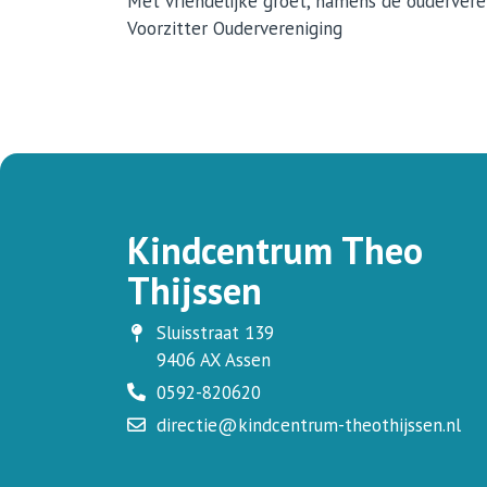
Met vriendelijke groet, namens de oudervere
Voorzitter Oudervereniging
Kindcentrum Theo
Thijssen
Sluisstraat 139
9406 AX Assen
0592-820620
directie@kindcentrum-theothijssen.nl