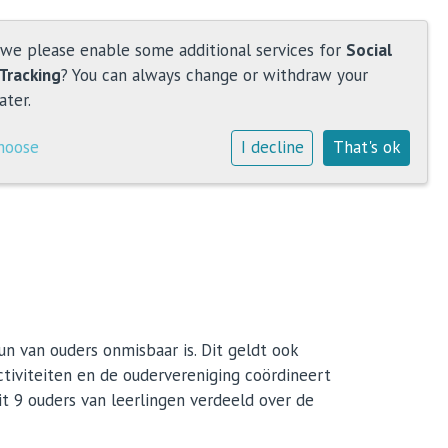
 we please enable some additional services for
Social
Tracking
? You can always change or withdraw your
ater.
hoose
I decline
That's ok
un van ouders onmisbaar is. Dit geldt ook
ctiviteiten en de oudervereniging coördineert
 9 ouders van leerlingen verdeeld over de