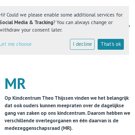
Hi! Could we please enable some additional services for
Social Media & Tracking
? You can always change or
withdraw your consent later.
Home
Let me choose
I decline
That's ok
Kindcentrum
Onderwijs
MR
Opvang
Op Kindcentrum Theo Thijssen vinden we het belangrijk
Contact
dat ook ouders kunnen meepraten over de dagelijkse
gang van zaken op ons kindcentrum. Daarom hebben we
verschillende overlegorganen en één daarvan is de
medezeggenschapsraad (MR).