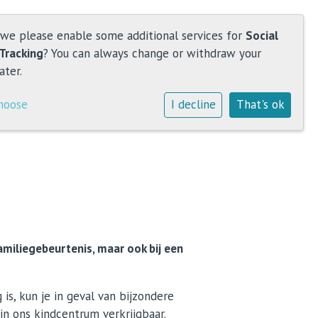
 we please enable some additional services for
Social
Tracking
? You can always change or withdraw your
ater.
hoose
I decline
That's ok
amiliegebeurtenis, maar ook bij een
 is, kun je in geval van bijzondere
in ons kindcentrum verkrijgbaar.